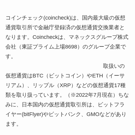
コインチェック
(coincheck)
は、国内最大級の仮想
通貨取引所で金融庁登録済の仮想通貨交換業者と
なります。
Coincheck
は、マネックスグループ株式
会社（東証プライム上場
8698
）のグループ企業で
す。
取扱いの
仮想通貨は
BTC
（ビットコイン）や
ETH
（イーサ
リアム）、リップル（
XRP
）などの仮想通貨
17
種
類を取り扱っています。（
※2022
年
7
月現在）ちな
みに、日本国内の仮想通貨取引所は、ビットフラ
イヤー
(bitFlyer)
やビットバンク、
GMO
などがあり
ます。