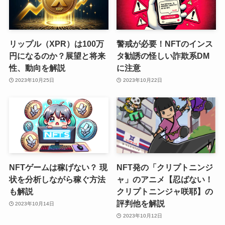
リップル（XPR）は100万
警戒が必要！NFTのインス
円になるのか？展望と将来
タ勧誘の怪しい詐欺系DM
性、動向を解説
に注意
2023年10月25日
2023年10月22日
NFTゲームは稼げない？ 現
NFT発の「クリプトニンジ
状を分析しながら稼ぐ方法
ャ」のアニメ【忍ばない！
も解説
クリプトニンジャ咲耶】の
評判他を解説
2023年10月14日
2023年10月12日