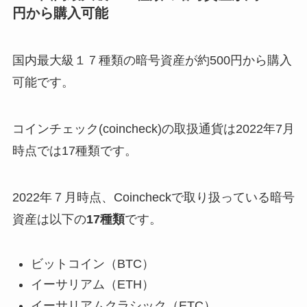
円から購入可能
国内最大級１７種類の暗号資産が約
500
円から購入
可能です。
コインチェック
(coincheck)
の取扱通貨は
2022
年
7
月
時点では
17
種類です。
2022
年７月時点、
Coincheck
で取り扱っている暗号
資産は以下の
17
種類
です。
ビットコイン（
BTC
）
イーサリアム（
ETH
）
イーサリアムクラシック（
ETC
）